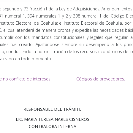
o segundo y 73 fracción I de la Ley de Adquisiciones, Arrendamientos
31 numeral 1, 394 numerales 1 y 2 y 398 numeral 1 del Código Elec
Instituto Electoral de Coahuila; el Instituto Electoral de Coahuila, 
C, el cual atenderá de manera pronta y expedita las necesidades bási
a cumplir con los mandatos constitucionales y legales que regulan 
cuales fue creado. Ajustándose siempre su desempeño a los princip
mo, conduciendo la administración de los recursos económicos de los 
realizado en todo momento
e no conflicto de intereses.
Códigos de proveedores.
RESPONSABLE DEL TRÁMITE
LIC. MARIA TERESA NARES CISNEROS
CONTRALORA INTERNA