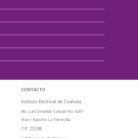
CONTACTO
Instituto Electoral de Coahuila
Blv. Luis Donaldo Colosio No. 6207
Fracc. Rancho La Torrecilla
C.P. 25298