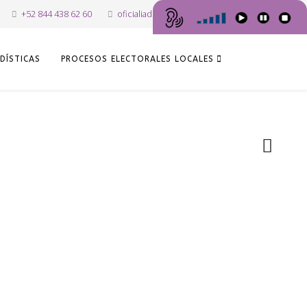
+52 844 438 62 60
oficialiadepartes@iec.org.mx
DÍSTICAS
PROCESOS ELECTORALES LOCALES