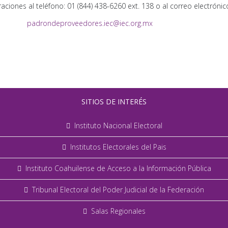
aciones al teléfono: 01 (844) 438-6260 ext. 138 o al correo electrónic
padrondeproveedores.iec@iec.org.mx
SITIOS DE INTERÉS
Instituto Nacional Electoral
Institutos Electorales del Pais
Instituto Coahuilense de Acceso a la Información Pública
Tribunal Electoral del Poder Judicial de la Federación
Salas Regionales