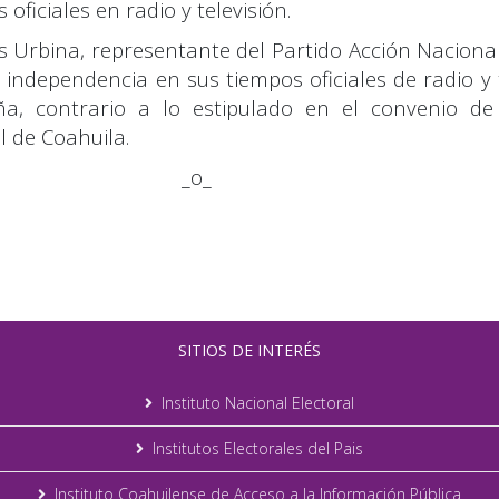
 oficiales en radio y televisión.
as Urbina, representante del Partido Acción Nacional
independencia en sus tiempos oficiales de radio y 
, contrario a lo estipulado en el convenio de 
l de Coahuila.
_o_
SITIOS DE INTERÉS
Instituto Nacional Electoral
Institutos Electorales del Pais
Instituto Coahuilense de Acceso a la Información Pública