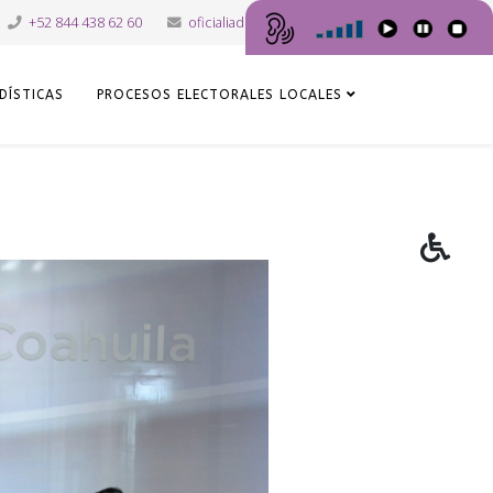
+52 844 438 62 60
oficialiadepartes@iec.org.mx
DÍSTICAS
PROCESOS ELECTORALES LOCALES