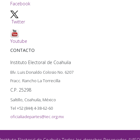
Facebook
Twitter
Youtube
CONTACTO
Instituto Electoral de Coahuila
Blv. Luis Donaldo Colosio No. 6207
Fracc. Rancho La Torrecilla
C.P. 25298
Saltillo, Coahuila, México
Tel +52 (844) 4-38-62-60
oficialiadepartes@iec.org.mx
Instituto Electoral de Coahuila Todos los derechos Reservados
AVISO