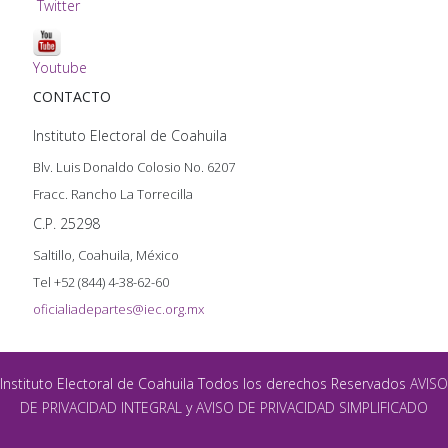
Twitter
Youtube
CONTACTO
Instituto Electoral de Coahuila
Blv. Luis Donaldo Colosio No. 6207
Fracc. Rancho La Torrecilla
C.P. 25298
Saltillo, Coahuila, México
Tel +52 (844) 4-38-62-60
oficialiadepartes@iec.org.mx
Instituto Electoral de Coahuila Todos los derechos Reservados
AVISO
DE PRIVACIDAD INTEGRAL
y
AVISO DE PRIVACIDAD SIMPLIFICADO