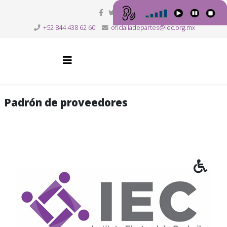
+52 844 438 62 60
oficialiadepartes@iec.org.mx
Padrón de proveedores