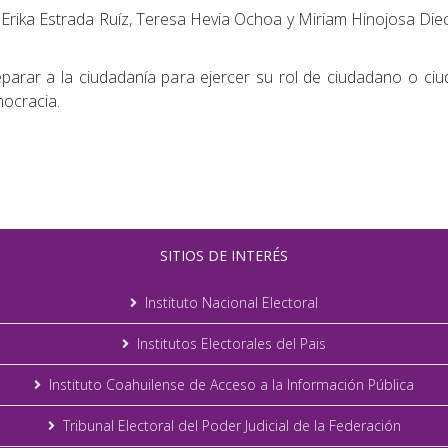
 Erika Estrada Ruíz, Teresa Hevia Ochoa y Miriam Hinojosa Diec
reparar a la ciudadanía para ejercer su rol de ciudadano o ci
mocracia.
SITIOS DE INTERÉS
Instituto Nacional Electoral
Institutos Electorales del Pais
Instituto Coahuilense de Acceso a la Información Pública
Tribunal Electoral del Poder Judicial de la Federación