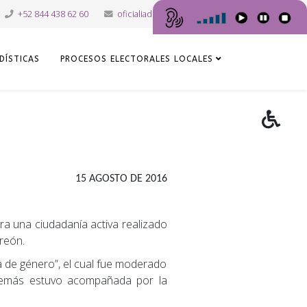
+52 844 438 62 60
oficialiadepartes@iec.org.mx
DÍSTICAS
PROCESOS ELECTORALES LOCALES
15 AGOSTO DE 2016
ara una ciudadanía activa realizado
rreón.
 de género”, el cual fue moderado
 además estuvo acompañada por la