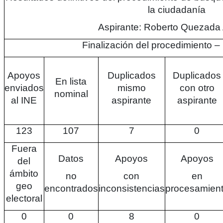
la ciudadanía
Aspirante: Roberto Quezada
Finalización del procedimiento –
Apoyos
Duplicados
Duplicados
En lista
enviados
mismo
con otro
nominal
al INE
aspirante
aspirante
123
107
7
0
Fuera
Datos
Apoyos
Apoyos
del
ámbito
no
con
en
geo
encontrados
inconsistencias
procesamien
electoral
0
0
8
0