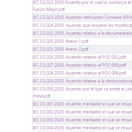
IEC.CG.022.2020 Acuerdo por el cual se sustancia e
Futuro Mejor.pdf
IEC.CG.023.2020. Acuerdo ratificación Convenio IEPA
IEC.CG.024.2020. Acuerdo que resuelve las modific
IEC.CG.025.2020. Acuerdo relativo a la documentacio
IEC.CG.025.2020. Anexo 1.pdf
IEC.CG.025.2020. Anexo 2.pdf
IEC.CG.026.2020. Acuerdo relativo al POS 002.pdf
IEC.CG.027.2020. Acuerdo relativo al POS 003.pdf
IEC.CG.028.2020. Acuerdo relativo al POS 004.pdf
IEC.CG.029.2020. Acuerdo relativo a la desincorpora
IEC.CG.030.2020. Acuerdo por el que se emite el Lin
móvil.pdf
IEC.CG.031.2020. Acuerdo mediante el cual se resuel
IEC.CG.032.2020. Acuerdo mediante el cual se resue
IEC.CG.033.2020. Acuerdo mediante el cual se resuel
IEC.CG.034.2020. Acuerdo mediante el cual se resuel