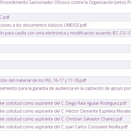
l Procedimiento Sancionador Oficioso contra la Organización Juntos
C.pdf
aciones a los documentos básicos UNIDOS.pdf
́n para casilla con urna electrónica y modificación acuerdo IEC-CG-
ción del material de los PEL 16-17 y 17-18.pdf
eamiento para la garantía de audiencia en la captación de apoyo por 
ve solicitud como aspirante del C. Diego Raúl Aguilar Rodríguez.pdf
lve solicitud como aspirante del C. Héctor Clemente Espeleta Morale
ve solicitud como aspirante del C. Christian Salvador Chairez.pdf
ve solicitud como aspirante del C. Juan Carlos Constante Revilla.pdf