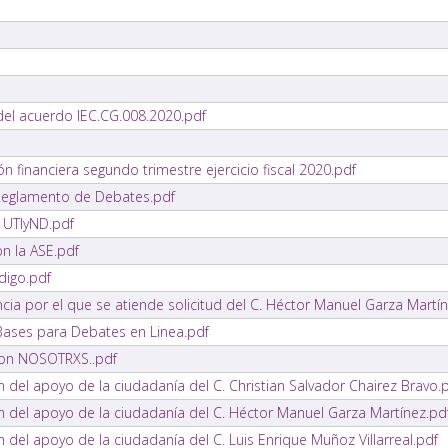
 del acuerdo IEC.CG.008.2020.pdf
n financiera segundo trimestre ejercicio fiscal 2020.pdf
l Reglamento de Debates.pdf
a UTIyND.pdf
on la ASE.pdf
digo.pdf
a por el que se atiende solicitud del C. Héctor Manuel Garza Martí
Bases para Debates en Linea.pdf
 con NOSOTRXS..pdf
n del apoyo de la ciudadanía del C. Christian Salvador Chairez Bravo.
ón del apoyo de la ciudadanía del C. Héctor Manuel Garza Martínez.pd
n del apoyo de la ciudadanía del C. Luis Enrique Muñoz Villarreal.pdf