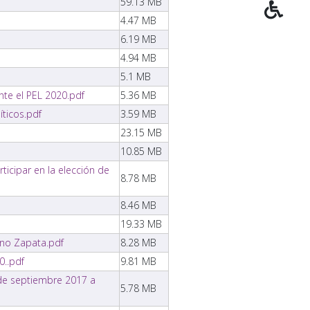
59.13 MB
4.47 MB
6.19 MB
4.94 MB
5.1 MB
nte el PEL 2020.pdf
5.36 MB
́ticos.pdf
3.59 MB
23.15 MB
10.85 MB
cipar en la elección de
8.78 MB
8.46 MB
19.33 MB
ano Zapata.pdf
8.28 MB
0..pdf
9.81 MB
 de septiembre 2017 a
5.78 MB