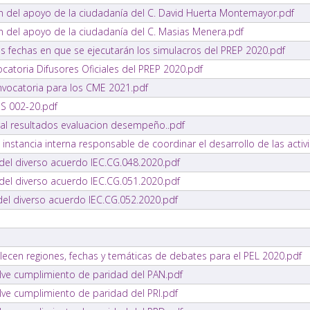
ión del apoyo de la ciudadanía del C. David Huerta Montemayor.pdf
ón del apoyo de la ciudadanía del C. Masias Menera.pdf
s fechas en que se ejecutarán los simulacros del PREP 2020.pdf
catoria Difusores Oficiales del PREP 2020.pdf
nvocatoria para los CME 2021.pdf
OS 002-20.pdf
ral resultados evaluacion desempeño..pdf
 instancia interna responsable de coordinar el desarrollo de las acti
 del diverso acuerdo IEC.CG.048.2020.pdf
 del diverso acuerdo IEC.CG.051.2020.pdf
del diverso acuerdo IEC.CG.052.2020.pdf
lecen regiones, fechas y temáticas de debates para el PEL 2020.pdf
elve cumplimiento de paridad del PAN.pdf
lve cumplimiento de paridad del PRI.pdf