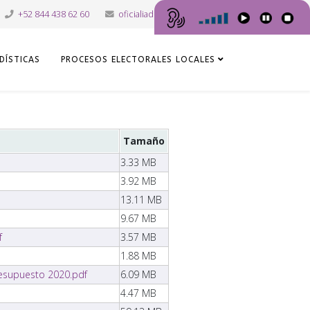
+52 844 438 62 60
oficialiadepartes@iec.org.mx
DÍSTICAS
PROCESOS ELECTORALES LOCALES
Tamaño
3.33 MB
3.92 MB
13.11 MB
9.67 MB
f
3.57 MB
1.88 MB
Presupuesto 2020.pdf
6.09 MB
4.47 MB