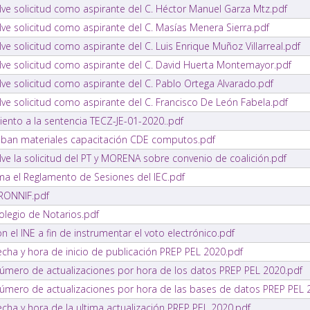
lve solicitud como aspirante del C. Héctor Manuel Garza Mtz.pdf
ve solicitud como aspirante del C. Masías Menera Sierra.pdf
e solicitud como aspirante del C. Luis Enrique Muñoz Villarreal.pdf
lve solicitud como aspirante del C. David Huerta Montemayor.pdf
ve solicitud como aspirante del C. Pablo Ortega Alvarado.pdf
ve solicitud como aspirante del C. Francisco De León Fabela.pdf
ento a la sentencia TECZ-JE-01-2020..pdf
eban materiales capacitación CDE computos.pdf
ve la solicitud del PT y MORENA sobre convenio de coalición.pdf
ma el Reglamento de Sesiones del IEC.pdf
PRONNIF.pdf
olegio de Notarios.pdf
 el INE a fin de instrumentar el voto electrónico.pdf
cha y hora de inicio de publicación PREP PEL 2020.pdf
úmero de actualizaciones por hora de los datos PREP PEL 2020.pdf
úmero de actualizaciones por hora de las bases de datos PREP PEL 
ha y hora de la ultima actualización PREP PEL 2020.pdf