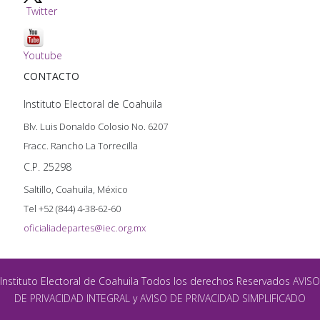
Twitter
Youtube
CONTACTO
Instituto Electoral de Coahuila
Blv. Luis Donaldo Colosio No. 6207
Fracc. Rancho La Torrecilla
C.P. 25298
Saltillo, Coahuila, México
Tel +52 (844) 4-38-62-60
oficialiadepartes@iec.org.mx
Instituto Electoral de Coahuila Todos los derechos Reservados
AVISO
DE PRIVACIDAD INTEGRAL
y
AVISO DE PRIVACIDAD SIMPLIFICADO