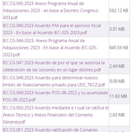
IEC.CG.045.2023 Anexo Programa Anual de
Adquisiciones 2023 - en base a Decreto Congreso
562.12 KB
403.pdf
IEC.CG.046.2023 Acuerdo PAA para el ejercicio fiscal
3.01 MB
2023 - En base al Acuerdo IEC-025-2023.pdf
IEC.CG.046.2023. Anexo Programa Anual de
Adquisiciones 2023 - En base al Acuerdo IEC-025-
645.55 KB
2023.pdf
IEC.CG.047.2023 Acuerdo de por el que se autoriza la
2.49 MB
celebración de las sesiones en un lugar distinto.pdf
IEC.CG.048.2023 Acuerdo para determinar nuevos
9.09 MB
limites de financiamiento privado para UDC_TECZ.pdf
IEC.CG.049.2023 Acuerdo POS-08-2022 y su acumulado
11.83 MB
POS-09-2022.pdf
IEC.CG.050.2023 Acuerdo mediante e l cual se ratifica el
Anexo Técnico y Anexo Financiero del Convenio
2.63 MB
General.pdf
IEC.CG.051.2023 Acuerdo ratificación de Convenio