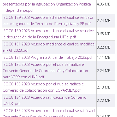
presentadas por la agrupación Organización Política
4.35 MB
Independiente.pdf
IEC.CG.129.2023 Acuerdo mediante el cual se renueva
2.74 MB
la encargaduria de Técnico de Prerrogativas y PP.pdf
IEC.CG.130.2023 Acuerdo mediante el cual se resuelve
3.65 MB
la designación de la Encargaduría UTPeI.pdf
IEC.CG.131.2023 Acuerdo mediante el cual se modifica
3.22 MB
el PAT 2023.pdf
IEC.CG.131.2023 Programa Anual de Trabajo 2023.pdf
1.41 MB
IEC.CG.132.2023 Acuerdo por el que se ratifica el
Convenio General de Coordinación y Colaboración
2.24 MB
para VPPP con el INE.pdf
IEC.CG.133.2023 Acuerdo por el que se ratifica el
2.13 MB
Convenio de colaboración con COPARMEX.pdf
IEC.CG.134.2023 Acuerdo ratificación de Convenio
2.22 MB
UAdeC.pdf
IEC.CG.135.2023 Acuerdo mediante el cual se ratifica el
Convenio Específico de Colaboración con
2.14 MB