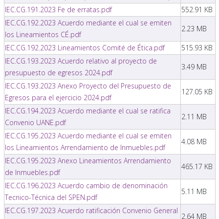
IEC.CG.191.2023 Fe de erratas.pdf
552.91 KB
IEC.CG.192.2023 Acuerdo mediante el cual se emiten
2.23 MB
los Lineamientos CÉ.pdf
IEC.CG.192.2023 Lineamientos Comité de Ética.pdf
515.93 KB
IEC.CG.193.2023 Acuerdo relativo al proyecto de
3.49 MB
presupuesto de egresos 2024.pdf
IEC.CG.193.2023 Anexo Proyecto del Presupuesto de
127.05 KB
Egresos para el ejercicio 2024.pdf
IEC.CG.194.2023 Acuerdo mediante el cual se ratifica
2.11 MB
Convenio UANE.pdf
IEC.CG.195.2023 Acuerdo mediante el cual se emiten
4.08 MB
los Lineamientos Arrendamiento de Inmuebles.pdf
IEC.CG.195.2023 Anexo Lineamientos Arrendamiento
465.17 KB
de Inmuebles.pdf
IEC.CG.196.2023 Acuerdo cambio de denominación
5.11 MB
Tecnico-Técnica del SPEN.pdf
IEC.CG.197.2023 Acuerdo ratificación Convenio General
2.64 MB