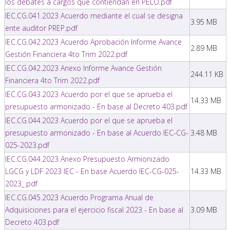
los debates a cargos que contiendan en PELO.pdf
IEC.CG.041.2023 Acuerdo mediante el cual se designa
3.95 MB
ente auditor PREP.pdf
IEC.CG.042.2023 Acuerdo Aprobación Informe Avance
2.89 MB
Gestión Financiera 4to Trim 2022.pdf
IEC.CG.042.2023 Anexo Informe Avance Gestión
244.11 KB
Financiera 4to Trim 2022.pdf
IEC.CG.043.2023 Acuerdo por el que se aprueba el
14.33 MB
presupuesto armonizado - En base al Decreto 403.pdf
IEC.CG.044.2023 Acuerdo por el que se aprueba el
presupuesto armonizado - En base al Acuerdo IEC-CG-
3.48 MB
025-2023.pdf
IEC.CG.044.2023 Anexo Presupuesto Armionizado
LGCG y LDF 2023 IEC - En base Acuerdo IEC-CG-025-
14.33 MB
2023_.pdf
IEC.CG.045.2023 Acuerdo Programa Anual de
Adquisiciones para el ejercicio fiscal 2023 - En base al
3.09 MB
Decreto 403.pdf