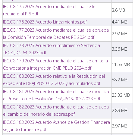
IEC.CG.175.2023 Acuerdo mediante el cual se le
3.6 MB
requiere al PRI.pdf
IEC.CG.176.2023 Acuerdo Lineamientos.pdf
4.41 MB
IEC.CG.177.2023 Acuerdo mediante el cual se aprueba
2.92 MB
la Comisión Temporal de Debates PE 2024.pdf
IEC.CG.178.2023 Acuerdo cumplimiento Sentencia
3.36 MB
TECZ-JDC-64-2023.pdf
IEC.CG.179.2023 Acuerdo mediante el cual se emite la
11.53 MB
Convocatoria integración CME PELO 2024.pdf
IEC.CG.180.2023 Acuerdo relativo a la Resolución del
58.2 MB
expediente DEAJ-POS-012-2022 y acumulados.pdf
IEC.CG.181.2023 Acuerdo mediante el cual se modifica
23.33 MB
el Proyecto de Resolución DEAJ-POS-003-2023.pdf
IEC.CG.182.2023 Acuerdo mediante el cual se aprueba
2.89 MB
el cambio del horario de labores.pdf
IEC.CG.183.2023 Acuerdo Avance de Gestión Financiera
2.97 MB
segundo trimestre.pdf