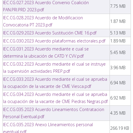
IEC.CG.027.2023 Acuerdo Convenio Coalición
7.75 MB
PAN.PRI.PRD 2023.pdf
IEC.CG.028.2023 Acuerdo de Modificacion
1.87 MB
Convocatoria PT 2023.pdf
IEC.CG.029.2023 Acuerdo Sustitución CME 16.pdf
5.13 MB
IEC.CG.030.2023 Acuerdo plataformas electorales.pdf
1.89 MB
IEC.CG.031.2023 Acuerdo mediante e cual se
5.45 MB
determina la ubicación de CATD Y CVV.pdf
IEC.CG.032.2023 Acuerdo mediante el cual se instruye
3.96 MB
la supervisión actividades PREP.pdf
IEC.CG.033.2023 Acuerdo mediante el cual se aprueba
6.94 MB
la ocupación de la vacante de CME Viesca.pdf
IEC.CG.034.2023 Acuerdo mediante el cual se aprueba
6.92 MB
la ocupación de la vacante de CME Piedras Negras.pdf
IEC.CG.035.2023 Acuerdo Lineamientos Contratacion
4.35 MB
Personal Eventual.pdf
IEC.CG.035.2023 Anexo Llineamientos personal
266.19 KB
eventual.pdf