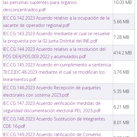
las personas suplentes para órganos
10.03 MB
desconcentrados.pdf
IEC.CG.142.2023 Acuerdo relativo a la ocupación de la
5.66 MB
vacante de operador regional.pdf
IEC.CG.143.2023 Acuerdo mediante el cual se resuelve
7.28 MB
la propuesta por la 02 Junta Distrital del INE.pdf
IEC.CG.144.2023 Acuerdo relativo a la resolución del
414.2 MB
POS DEAJ.POS.003.2022 y acumulados.pdf
IEC.CG.145.2023 Acuerdo en cumplimiento a sentencia
TECZ.JDC.48.2023 mediante el cual se modifican los
3.76 MB
lineamientos.pdf
IEC.CG.146.2023 Acuerdo Recepción de paquetes
5.35 MB
electorales con sistema 2023.pdf
IEC.CG.147.2023 Acuerdo verificación medidas de
6.21 MB
seguridad documentación electoral PEL 2023.pdf
IEC.CG.148.2023 Acuerdo Sustitucion de Integrantes
8.01 MB
CDE 16.pdf
IEC.CG.149.2023 Acuerdo ratificación de Convenio