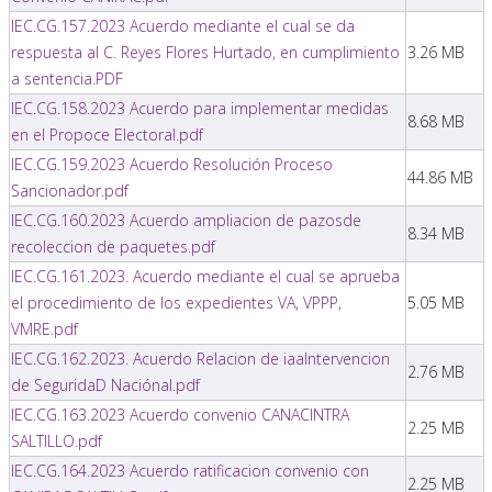
IEC.CG.157.2023 Acuerdo mediante el cual se da
respuesta al C. Reyes Flores Hurtado, en cumplimiento
3.26 MB
a sentencia.PDF
IEC.CG.158.2023 Acuerdo para implementar medidas
8.68 MB
en el Propoce Electoral.pdf
IEC.CG.159.2023 Acuerdo Resolución Proceso
44.86 MB
Sancionador.pdf
IEC.CG.160.2023 Acuerdo ampliacion de pazosde
8.34 MB
recoleccion de paquetes.pdf
IEC.CG.161.2023. Acuerdo mediante el cual se aprueba
el procedimiento de los expedientes VA, VPPP,
5.05 MB
VMRE.pdf
IEC.CG.162.2023. Acuerdo Relacion de iaaIntervencion
2.76 MB
de SeguridaD Naciónal.pdf
IEC.CG.163.2023 Acuerdo convenio CANACINTRA
2.25 MB
SALTILLO.pdf
IEC.CG.164.2023 Acuerdo ratificacion convenio con
2.25 MB