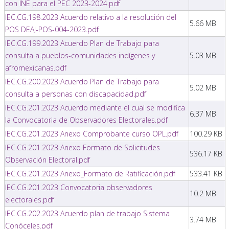
con INE para el PEC 2023-2024.pdf
IEC.CG.198.2023 Acuerdo relativo a la resolución del
5.66 MB
POS DEAJ-POS-004-2023.pdf
IEC.CG.199.2023 Acuerdo Plan de Trabajo para
consulta a pueblos-comunidades indígenes y
5.03 MB
afromexicanas.pdf
IEC.CG.200.2023 Acuerdo Plan de Trabajo para
5.02 MB
consulta a personas con discapacidad.pdf
IEC.CG.201.2023 Acuerdo mediante el cual se modifica
6.37 MB
la Convocatoria de Observadores Electorales.pdf
IEC.CG.201.2023 Anexo Comprobante curso OPL.pdf
100.29 KB
IEC.CG.201.2023 Anexo Formato de Solicitudes
536.17 KB
Observación Electoral.pdf
IEC.CG.201.2023 Anexo_Formato de Ratificación.pdf
533.41 KB
IEC.CG.201.2023 Convocatoria observadores
10.2 MB
electorales.pdf
IEC.CG.202.2023 Acuerdo plan de trabajo Sistema
3.74 MB
Conóceles.pdf