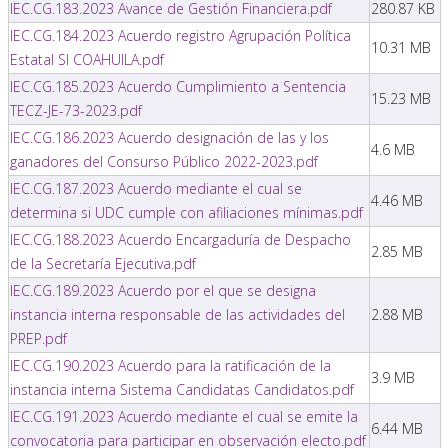
IEC.CG.183.2023 Avance de Gestión Financiera.pdf
280.87 KB
IEC.CG.184.2023 Acuerdo registro Agrupación Política
10.31 MB
Estatal SI COAHUILA.pdf
IEC.CG.185.2023 Acuerdo Cumplimiento a Sentencia
15.23 MB
TECZ-JE-73-2023.pdf
IEC.CG.186.2023 Acuerdo designación de las y los
4.6 MB
ganadores del Consurso Público 2022-2023.pdf
IEC.CG.187.2023 Acuerdo mediante el cual se
4.46 MB
determina si UDC cumple con afiliaciones mínimas.pdf
IEC.CG.188.2023 Acuerdo Encargaduría de Despacho
2.85 MB
de la Secretaría Ejecutiva.pdf
IEC.CG.189.2023 Acuerdo por el que se designa
instancia interna responsable de las actividades del
2.88 MB
PREP.pdf
IEC.CG.190.2023 Acuerdo para la ratificación de la
3.9 MB
instancia interna Sistema Candidatas Candidatos.pdf
IEC.CG.191.2023 Acuerdo mediante el cual se emite la
6.44 MB
convocatoria para participar en observación electo.pdf